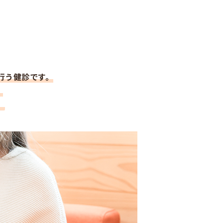
行う健診です。
。
。